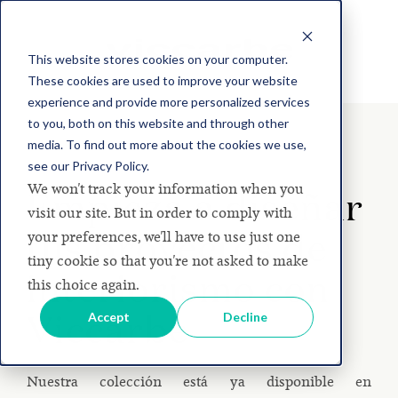
This website stores cookies on your computer.
These cookies are used to improve your website
experience and provide more personalized services
to you, both on this website and through other
media. To find out more about the cookies we use,
see our Privacy Policy.
We won't track your information when you
Empieza a diseñar
visit our site. But in order to comply with
tus proyectos de
your preferences, we'll have to use just one
tiny cookie so that you're not asked to make
interiorismo con
this choice again.
Viccarbe
Accept
Decline
Nuestra colección está ya disponible en